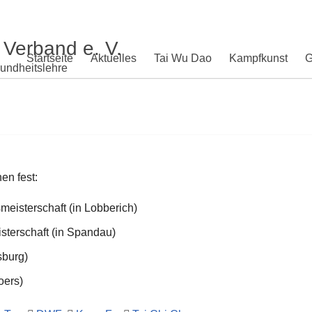
 Verband e. V.
Startseite
Aktuelles
Tai Wu Dao
Kampfkunst
G
undheitslehre
en fest:
isterschaft (in Lobberich)
terschaft (in Spandau)
sburg)
oers)