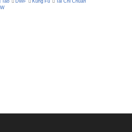
 Tao
DWF
Kung Fu
Tai Chi Chuan
RW