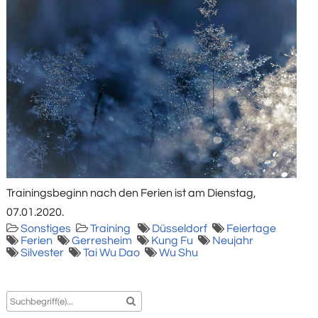
Trainingsbeginn nach den Ferien ist am Dienstag,
07.01.2020.
Sonstiges
Training
Düsseldorf
Feiertage
Ferien
Gerresheim
Kung Fu
Neujahr
Silvester
Tai Wu Dao
Wu Shu